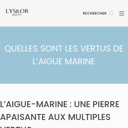
Passer
au
RECHERCHER
contenu
QUELLES SONT LES VERTUS DE
L’AIGUE MARINE
L’AIGUE-MARINE : UNE PIERRE
APAISANTE AUX MULTIPLES