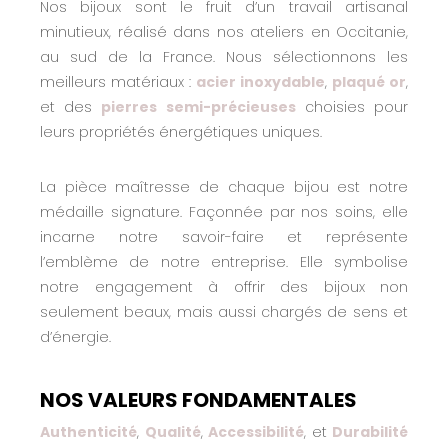
Nos bijoux sont le fruit d’un travail artisanal
minutieux, réalisé dans nos ateliers en Occitanie,
au sud de la France. Nous sélectionnons les
meilleurs matériaux :
acier inoxydable
,
plaqué or
,
et des
pierres semi-précieuses
choisies pour
leurs propriétés énergétiques uniques.
La pièce maîtresse de chaque bijou est notre
médaille signature. Façonnée par nos soins, elle
incarne notre savoir-faire et représente
l’emblème de notre entreprise. Elle symbolise
notre engagement à offrir des bijoux non
seulement beaux, mais aussi chargés de sens et
d’énergie.
NOS VALEURS FONDAMENTALES
Authenticité
,
Qualité
,
Accessibilité
, et
Durabilité