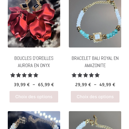
BOUCLES D’OREILLES
BRACELET BALI ROYAL EN
AURORA EN ONYX
AMAZONITE
Plage
Plage
39,99
€
–
65,99
€
29,99
€
–
49,99
€
de
de
Ce
Ce
Choix des options
Choix des options
prix :
prix :
produit
prod
39,99 €
29,99 
a
a
à
à
plusieurs
plus
65,99 €
49,99 
variations.
vari