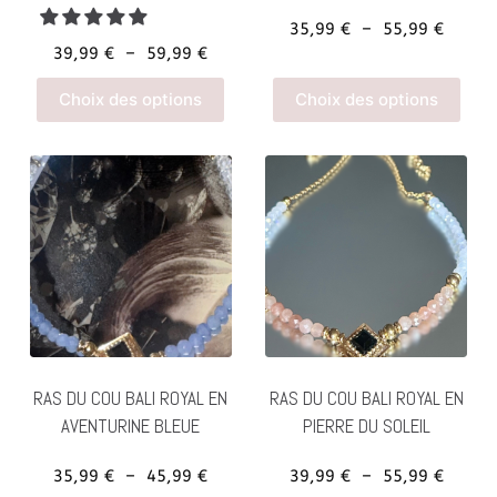
du
du
Plage
35,99
€
–
55,99
€
produit
prod
Plage
39,99
€
–
59,99
€
de
de
prix :
Ce
Ce
Choix des options
Choix des options
prix :
35,99 
produit
prod
39,99 €
à
a
a
à
55,99 
plusieurs
plus
59,99 €
variations.
vari
Les
Les
options
opti
peuvent
peu
être
être
choisies
choi
sur
sur
RAS DU COU BALI ROYAL EN
RAS DU COU BALI ROYAL EN
la
la
AVENTURINE BLEUE
PIERRE DU SOLEIL
page
pag
du
du
Plage
Plage
35,99
€
–
45,99
€
39,99
€
–
55,99
€
produit
prod