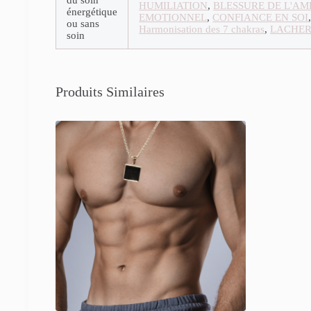
du soin
HUMILIATION
,
BLESSURE DE L'AM
énergétique
EMOTIONNEL
,
CONFIANCE EN SOI
ou sans
Harmonisation des 7 chakras
,
LACHER
soin
Produits Similaires