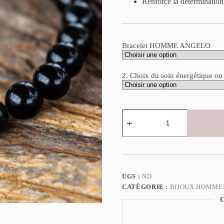
Renforce la détermination
Bracelet HOMME ANGELO
2. Choix du soin énergétique ou
quantité
de
Bracelet
HOMME
ANGELO
Énergétiques
UGS :
ND
CATÉGORIE :
BIJOUX HOMME
C