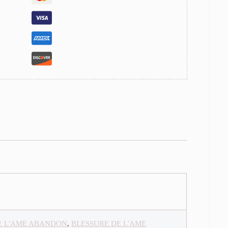
E L'AME ABANDON
,
BLESSURE DE L'AME