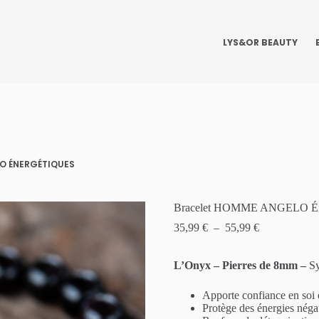
LYS&OR BEAUTY
O ÉNERGÉTIQUES
Bracelet HOMME ANGELO Éne
Plage
35,99
€
–
55,99
€
de
prix :
L’Onyx – Pierres de 8mm –
35,99 €
Sy
à
55,99 €
Apporte confiance en soi 
Protège des énergies négati