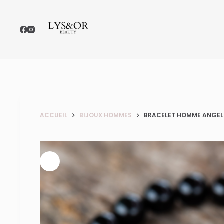
Passer
au
contenu
ACCUEIL
BIJOUX HOMMES
BRACELET HOMME ANGEL