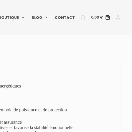
0,00
€
BOUTIQUE
BLOG
CONTACT
Panier
d’achat
rgétiques
mbole de puissance et de protection
et assurance
ves et favorise la stabilité émotionnelle