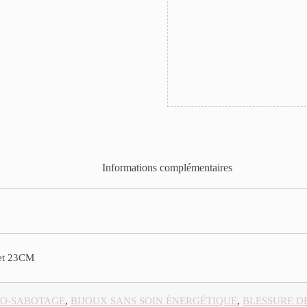
Informations complémentaires
let 23CM
O-SABOTAGE
,
BIJOUX SANS SOIN ÉNERGÉTIQUE
,
BLESSURE D