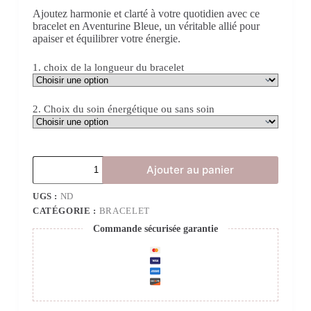
Ajoutez harmonie et clarté à votre quotidien avec ce
bracelet en Aventurine Bleue, un véritable allié pour
apaiser et équilibrer votre énergie.
1. choix de la longueur du bracelet
2. Choix du soin énergétique ou sans soin
quantité
Ajouter au panier
de
Bracelet
BALI
UGS :
ND
ROYAL
CATÉGORIE :
BRACELET
en
Commande sécurisée garantie
Aventurine
Bleue