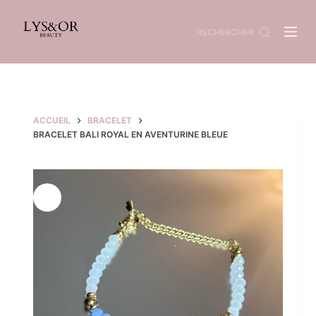
Passer
au
contenu
RECHERCHER
ACCUEIL
BRACELET
BRACELET BALI ROYAL EN AVENTURINE BLEUE