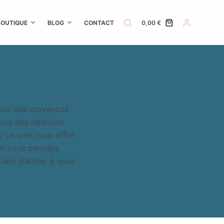
BOUTIQUE
BLOG
CONTACT
0,00
€
Panier
d’achat
sprit des croyances
ous des relations
, ce soin vous offre
 et vous permets
ant d’attirer à vous