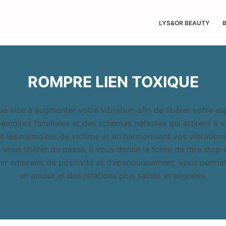
LYS&OR BEAUTY
ROMPRE LIEN TOXIQUE
e vise à augmenter votre vibration afin de libérer votre e
mémoires familiales et des schémas néfastes qui attirent à v
nt les mémoires de victime et en harmonisant vos vibrations
de vous libérer du passé, il vous donne la force de dire stop
ir empreint de positivité et d’épanouissement, vous permett
un amour et des relations plus saines et alignées.