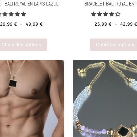
produit
T BALI ROYAL EN LAPIS LAZULI
BRACELET BALI ROYAL EN 
Plage
29,99
€
–
49,99
€
25,99
€
–
42,99
de
prix :
Ce
Choix des options
Choix des options
29,99 €
produit
à
a
49,99 €
plusieurs
variations.
Les
options
peuvent
être
choisies
sur
la