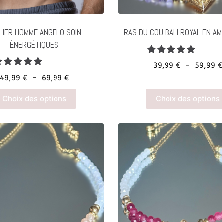
page
du
produit
LIER HOMME ANGELO SOIN
RAS DU COU BALI ROYAL EN A
ÉNERGÉTIQUES
39,99
€
–
59,99
Plage
49,99
€
–
69,99
€
de
Ce
Choix des options
Choix des options
prix :
produit
49,99 €
a
à
plusieurs
69,99 €
variations.
Les
options
peuvent
être
choisies