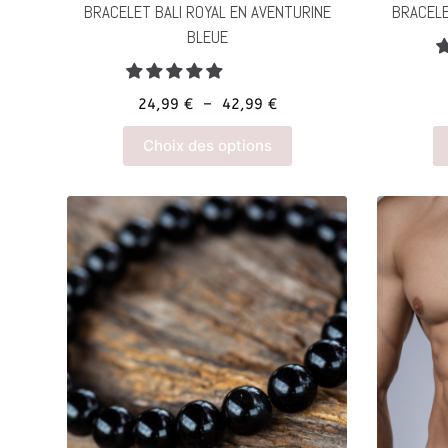
produit
BRACELET BALI ROYAL EN AVENTURINE
BRACELE
BLEUE
Plage
24,99
€
–
42,99
€
de
Ce
Choix des options
prix :
produit
24,99 €
a
à
plusieurs
42,99 €
variations.
Les
options
peuvent
être
choisies
sur
la